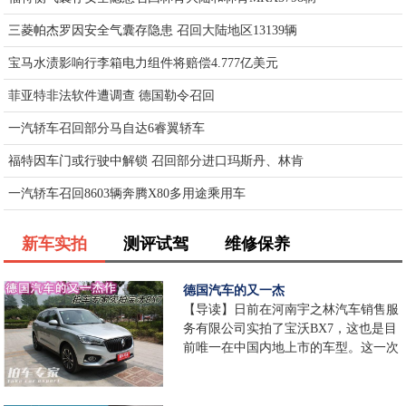
三菱帕杰罗因安全气囊存隐患 召回大陆地区13139辆
宝马水渍影响行李箱电力组件将赔偿4.777亿美元
菲亚特非法软件遭调查 德国勒令召回
一汽轿车召回部分马自达6睿翼轿车
福特因车门或行驶中解锁 召回部分进口玛斯丹、林肯
一汽轿车召回8603辆奔腾X80多用途乘用车
新车实拍
测评试驾
维修保养
德国汽车的又一杰
【导读】日前在河南宇之林汽车销售服
务有限公司实拍了宝沃BX7，这也是目
前唯一在中国内地上市的车型。这一次