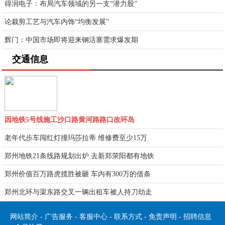
得润电子：布局汽车领域的另一支“潜力股”
论裁剪工艺与汽车内饰“均衡发展”
辉门：中国市场即将迎来钢活塞需求爆发期
交通信息
因地铁5号线施工沙口路黄河路路口改环岛
老年代步车闯红灯撞玛莎拉蒂 维修费至少15万
郑州地铁21条线路规划出炉 去新郑荥阳都有地铁
郑州价值百万路虎揽胜被砸 车内有300万的借条
郑州北环与渠东路交叉一辆出租车被人持刀劫走
网站简介
-
广告服务
-
客服中心
-
联系方式
-
免责声明
-
招聘信息