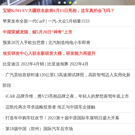
宝骏KiWi EV大疆联名款将6月13日亮相，这车真的会飞吗？
苹果发布全新一代CarP
|
一汽-大众5月销量1533
中国荣威龙猫、鲸5月20日“神奇”上市
预算20万入手欧拉芭蕾
|
北汽制造纯电小车即将
埃安研发中心入驻全新研发大楼，研发能力再提升
比亚迪汉 2022年4月销
|
比亚迪海豚 2022年4月
·
广汽昊铂首获时速120公里L3高速测试牌照，高阶智驾迈入实用化新
阶段
·
iCAR 品牌升维，携V23亮相品牌之夜，年轻人的梦想座驾年底上市
·
迈凯伦再次寻求战略投资者 传正与中国车企接触
·
打造年中购车狂欢节！2021第十届中原国际车展明日盛大开幕
·
第18届中国（郑州）国际汽车后市场