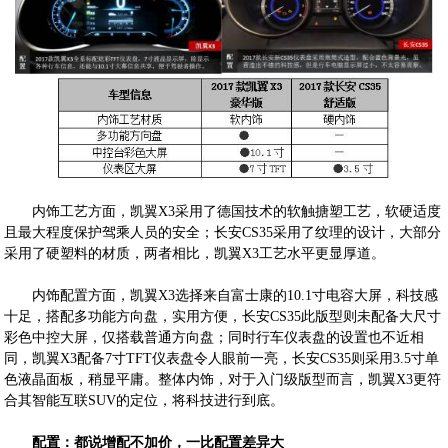
内饰工艺方面，凯翼X3采用了德国技术的软触搪塑工艺，软硬适度
且最大程度保护驾乘人员的安全；长安CS35采用了纹理的设计，大部分
采用了硬塑料的材质，两者相比，凯翼X3工艺水平更显厚道。
内饰配置方面，凯翼X3选择来自富士康的10.1寸电容大屏，科技感
十足，搭配多功能方向盘，实用方便，长安CS35此版型则未配备大尺寸
彩色中控大屏，仅搭载普通方向盘；同时行车仪表盘的设置也不近相
同，凯翼X3配备7寸TFT仪表盘令人眼前一亮，长安CS35则采用3.5寸单
色液晶面板，稍显平庸。整体内饰，对于入门级版型而言，凯翼X3更符
合其智能互联SUV的定位，将科技进行到底。
配置：都说增配不加价，一比配置差异大