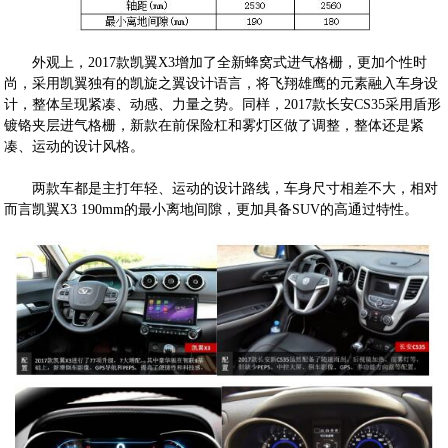
外观上，2017款凯翼X3增加了全新蜂窝式进气格栅，更加个性时
尚，采用凯翼独有的凯旋之翼设计语言，将飞翔雄鹰的元素融入车身设
计，整体呈现紧凑、动感、力量之势。同样，2017款长安CS35采用盾形
镀铬夹层进气格栅，新款在前保险杠和雾灯区做了调整，整体还是紧
凑、运动的设计风格。
两款车都是主打年轻、运动的设计路线，车身尺寸相差不大，相对
而言凯翼X3 190mm的最小离地间隙，更加具备SUV的高通过特性。