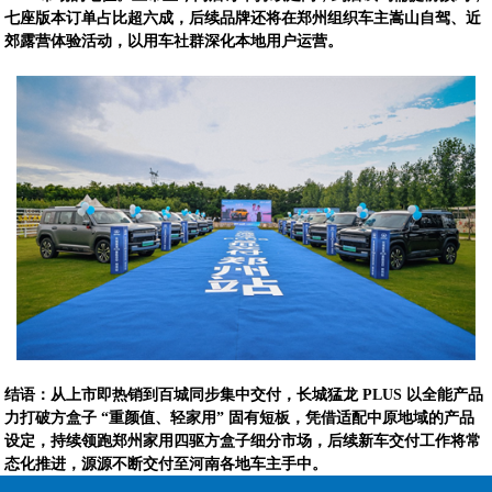
七座版本订单占比超六成，后续品牌还将在郑州组织车主嵩山自驾、近
郊露营体验活动，以用车社群深化本地用户运营。
结语：从上市即热销到百城同步集中交付，长城猛龙 PLUS 以全能产品
力打破方盒子 “重颜值、轻家用” 固有短板，凭借适配中原地域的产品
设定，持续领跑郑州家用四驱方盒子细分市场，后续新车交付工作将常
态化推进，源源不断交付至河南各地车主手中。