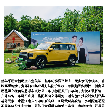
整车采用全新硬派方盒美学，整车轮廓横平竖直，无多余冗余线条。前
脸厚重饱满，宽厚前杠集成雾灯与防护饰板，兼顾越野实用性；侧窗采
用熏黑立柱营造悬浮车顶效果，车顶标配原厂行李架，方便加装帐篷、
户外装备；车尾平直尾门搭配竖向立体尾灯，后备胎外挂设计复刻经典
越野元素，水墨江南灰车漆细腻高级，旷野黄鲜亮吸睛，多种配色适配
不同年龄段车主审美，既能日常通勤穿梭城市街道，也能驰骋山野尽显