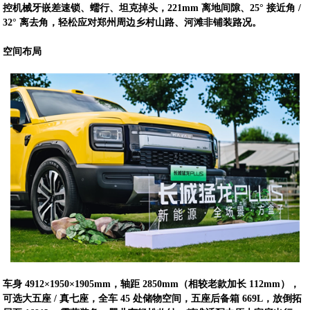
控机械牙嵌差速锁、蠕行、坦克掉头，221mm 离地间隙、25° 接近角 /
32° 离去角，轻松应对郑州周边乡村山路、河滩非铺装路况。
空间布局
车身 4912×1950×1905mm，轴距 2850mm（相较老款加长 112mm），
可选大五座 / 真七座，全车 45 处储物空间，五座后备箱 669L，放倒拓