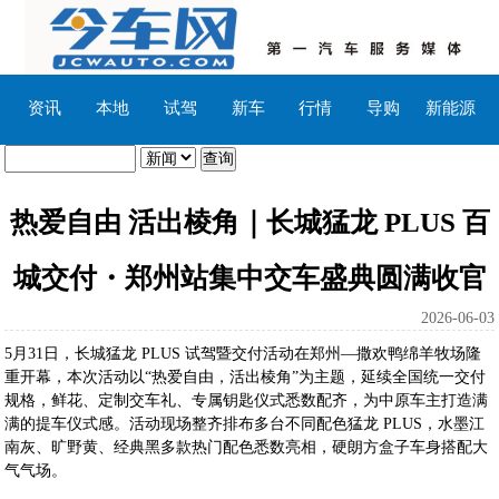
资讯
本地
试驾
新车
行情
导购
新能源
热爱自由 活出棱角｜长城猛龙 PLUS 百
城交付・郑州站集中交车盛典圆满收官
2026-06-03
5月31日，长城猛龙 PLUS 试驾暨交付活动在郑州—撒欢鸭绵羊牧场隆
重开幕，本次活动以“热爱自由，活出棱角”为主题，延续全国统一交付
规格，鲜花、定制交车礼、专属钥匙仪式悉数配齐，为中原车主打造满
满的提车仪式感。活动现场整齐排布多台不同配色猛龙 PLUS，水墨江
南灰、旷野黄、经典黑多款热门配色悉数亮相，硬朗方盒子车身搭配大
气气场。