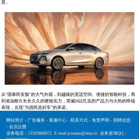
景。
从“国泰民安脸”的大气外观，到越级的宽适空间、便捷的智能科技，再
到省油耐久长长久久的硬核实力，荣威i6以扎实的产品力与火热的终端
表现，兑现“为国民造好车”的承诺。
网站简介
-
广告服务
-
客服中心
-
联系方式
-
免责声明
-
招聘信息
-
会员注册
业务电话：13503860072 E-mail:jcwauto@sina.cn 业务咨询QQ：