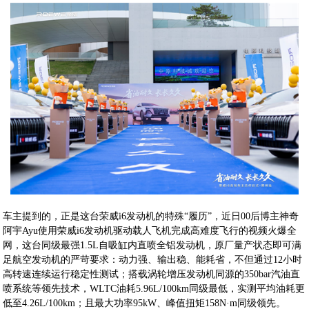
车主提到的，正是这台荣威i6发动机的特殊“履历”，近日00后博主神奇
阿宇Ayu使用荣威i6发动机驱动载人飞机完成高难度飞行的视频火爆全
网，这台同级最强1.5L自吸缸内直喷全铝发动机，原厂量产状态即可满
足航空发动机的严苛要求：动力强、输出稳、能耗省，不但通过12小时
高转速连续运行稳定性测试；搭载涡轮增压发动机同源的350bar汽油直
喷系统等领先技术，WLTC油耗5.96L/100km同级最低，实测平均油耗更
低至4.26L/100km；且最大功率95kW、峰值扭矩158N·m同级领先。