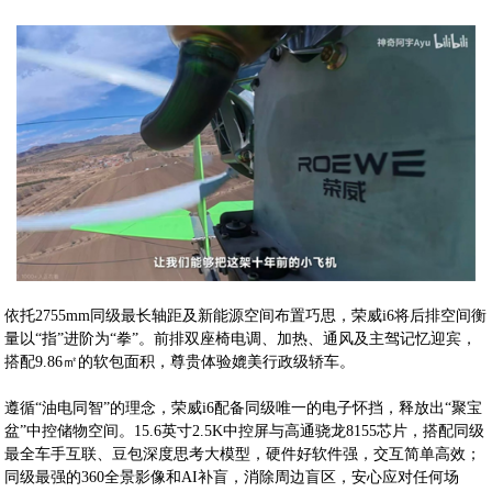
依托2755mm同级最长轴距及新能源空间布置巧思，荣威i6将后排空间衡
量以“指”进阶为“拳”。前排双座椅电调、加热、通风及主驾记忆迎宾，
搭配9.86㎡的软包面积，尊贵体验媲美行政级轿车。
遵循“油电同智”的理念，荣威i6配备同级唯一的电子怀挡，释放出“聚宝
盆”中控储物空间。15.6英寸2.5K中控屏与高通骁龙8155芯片，搭配同级
最全车手互联、豆包深度思考大模型，硬件好软件强，交互简单高效；
同级最强的360全景影像和AI补盲，消除周边盲区，安心应对任何场