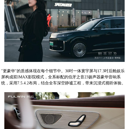
"更豪华"的质感体现在每个细节中。30吋一体寰宇屏与17.3吋后舱娱乐
屏构成双IMAX影院模式，全系标配的伯牙之音23扬声器豪华音响系
统，采用7.5.4.2布局，结合全车深空静谧工程，带来沉浸式视听体验。