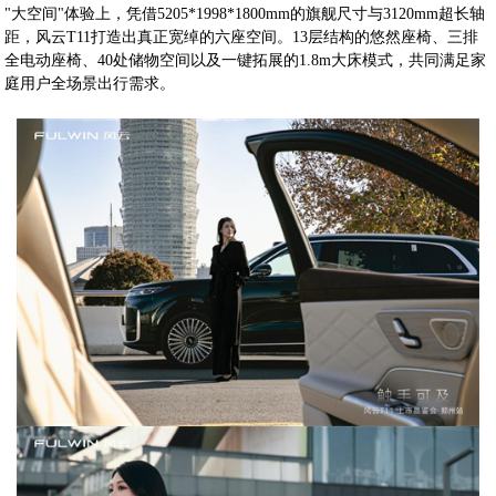
"大空间"体验上，凭借5205*1998*1800mm的旗舰尺寸与3120mm超长轴
距，风云T11打造出真正宽绰的六座空间。13层结构的悠然座椅、三排
全电动座椅、40处储物空间以及一键拓展的1.8m大床模式，共同满足家
庭用户全场景出行需求。