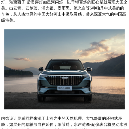
灯、璀璨西子·后贯穿灯如星河闪烁，以千锤百炼的匠心塑就展现大国之
美。出云青、云梦蓝、湖光银、墨雨黑、流光白等5种独具中式美韵的
车色，从人杰地灵的中国大好河山中汲取灵感，带来深邃大气的中国高
级审美。
内饰设计灵感同样来源于山河之中的天然肌理。大气舒展的环抱式座
舱，如展开的卷轴般自在延伸；细节处，水岸涟漪·副仪表台将灵动水波