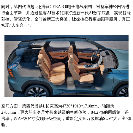
同时，第四代博越L还搭载GEEA 3.0电子电气架构，对整车神经网络进
行全面革新，并通过星睿AI技术矩阵打造新一代AI数字底盘，实现智能
驾控、智驱优化、全时诊断三大突破，让操控变得更加跟手跟脚，真正
实现“人车合一”。
空间方面，第四代博越L长宽高为4730*1910*1710mm、轴距为
2785mm，更大的车身尺寸带来越级的空间体验，84.27%的同级第一得
房率，以A+级尺寸实现B+级空间，重新定义10万级燃油SUV“大五座”体
验。