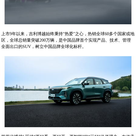
上市9年以来，吉利博越始终秉持“热爱”之心，热销全球60多个国家或地
区，全球总销量突破200万辆，是中国品牌首个实现产品、技术、管理
全面出口的SUV，树立中国品牌全球化标杆。