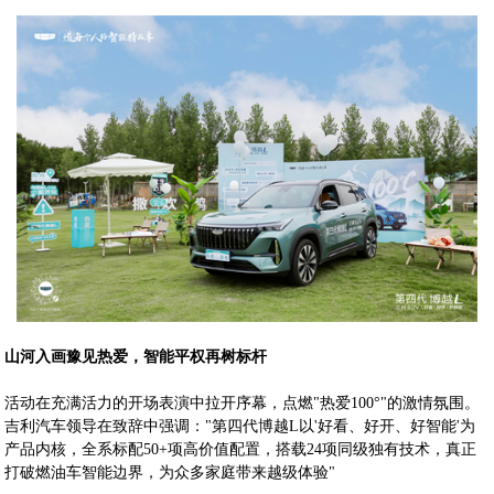
山河入画豫见热爱，智能平权再树标杆
活动在充满活力的开场表演中拉开序幕，点燃"热爱100°"的激情氛围。
吉利汽车领导在致辞中强调："第四代博越L以'好看、好开、好智能'为
产品内核，全系标配50+项高价值配置，搭载24项同级独有技术，真正
打破燃油车智能边界，为众多家庭带来越级体验"