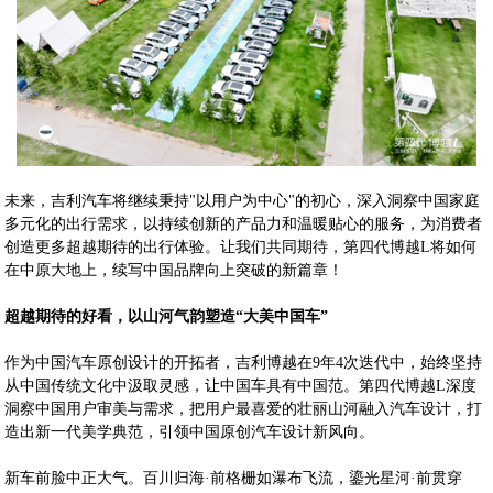
未来，吉利汽车将继续秉持"以用户为中心"的初心，深入洞察中国家庭
多元化的出行需求，以持续创新的产品力和温暖贴心的服务，为消费者
创造更多超越期待的出行体验。让我们共同期待，第四代博越L将如何
在中原大地上，续写中国品牌向上突破的新篇章！
超越期待的好看，以山河气韵塑造“大美中国车”
作为中国汽车原创设计的开拓者，吉利博越在9年4次迭代中，始终坚持
从中国传统文化中汲取灵感，让中国车具有中国范。第四代博越L深度
洞察中国用户审美与需求，把用户最喜爱的壮丽山河融入汽车设计，打
造出新一代美学典范，引领中国原创汽车设计新风向。
新车前脸中正大气。百川归海·前格栅如瀑布飞流，鎏光星河·前贯穿