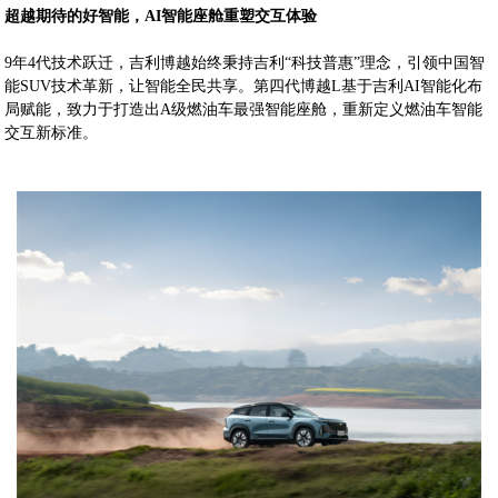
超越期待的好智能，AI智能座舱重塑交互体验
9年4代技术跃迁，吉利博越始终秉持吉利“科技普惠”理念，引领中国智
能SUV技术革新，让智能全民共享。第四代博越L基于吉利AI智能化布
局赋能，致力于打造出A级燃油车最强智能座舱，重新定义燃油车智能
交互新标准。