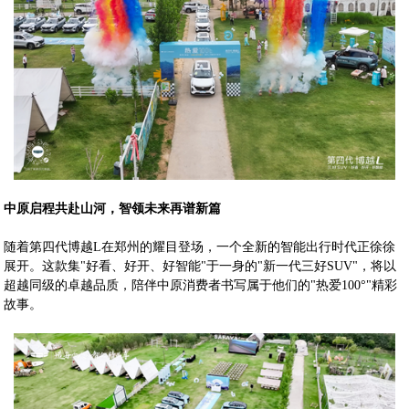
中原启程共赴山河，智领未来再谱新篇
随着第四代博越L在郑州的耀目登场，一个全新的智能出行时代正徐徐
展开。这款集"好看、好开、好智能"于一身的"新一代三好SUV"，将以
超越同级的卓越品质，陪伴中原消费者书写属于他们的"热爱100°"精彩
故事。