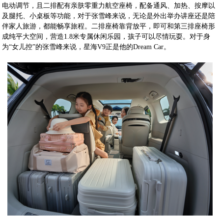
电动调节，且二排配有亲肤零重力航空座椅，配备通风、加热、按摩以
及腿托、小桌板等功能，对于张雪峰来说，无论是外出举办讲座还是陪
伴家人旅游，都能畅享旅程。二排座椅靠背放平，即可和第三排座椅形
成纯平大空间，营造1.8米专属休闲乐园，孩子可以尽情玩耍。对于身
为“女儿控”的张雪峰来说，星海V9正是他的Dream Car。