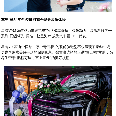
车界“985”实至名归 打造全场景极致体验
星海V9是如何成为车界“985”的？极享舒适、极致动力、极致科技等一
系列“同级领先”属性，让星海V9成为汽车圈“985”代表。
星海V9“家有中国结，事业青云梯”的双前脸造型不仅展现了豪华气场，
更饱含追求美好生活的深刻寓意。张雪峰选择的正是“青云梯”前脸，为
考生带来“鹏程万里，直上青云”的美好祝愿。