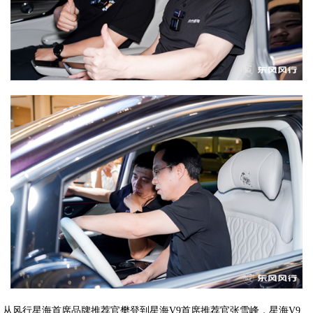
从风行星海首席品牌推荐官樊登到星海V9首席推荐官张雪峰，星海V9