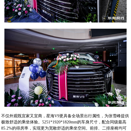
不仅外观既宜家又宜商，星海V9更具备全场景出行属性，为张雪峰提供
极致舒适的乘坐体验。5251*1920*1820mm的车身尺寸，配合同级最高
85.2%的得房率，实现更为宽敞舒适的乘坐空间。前排、二排座椅均可