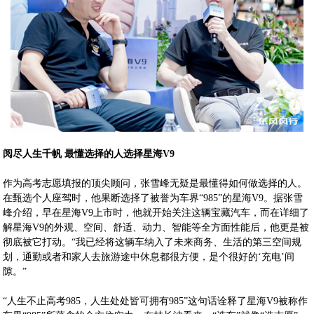
阅尽人生千帆 最懂选择的人选择星海V9
作为高考志愿填报的顶尖顾问，张雪峰无疑是最懂得如何做选择的人。
在甄选个人座驾时，他果断选择了被誉为车界“985”的星海V9。据张雪
峰介绍，早在星海V9上市时，他就开始关注这辆宝藏汽车，而在详细了
解星海V9的外观、空间、舒适、动力、智能等全方面性能后，他更是被
彻底被它打动。“我已经将这辆车纳入了未来商务、生活的第三空间规
划，通勤或者和家人去旅游途中休息都很方便，是个很好的‘充电’间
隙。”
“人生不止高考985，人生处处皆可拥有985”这句话诠释了星海V9被称作