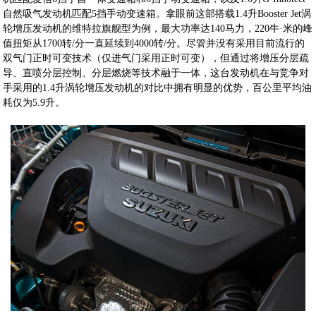
自然吸气发动机匹配5挡手动变速箱。拿眼前这部搭载1.4升Booster Jet涡
轮增压发动机的维特拉旗舰型为例，最大功率达140马力，220牛·米的峰
值扭矩从1700转/分一直延续到4000转/分。尽管并没有采用目前流行的
双气门正时可变技术（仅进气门采用正时可变），但通过将增压分层疏
导、直喷分层控制、分层燃烧等技术融于一体，这台发动机在与竞争对
手采用的1.4升涡轮增压发动机的对比中拥有明显的优势，百公里平均油
耗仅为5.9升。