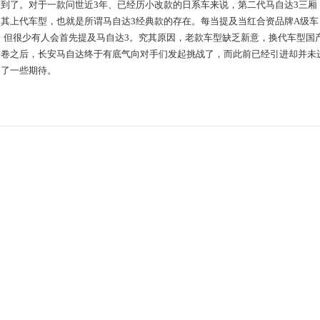
到了。对于一款问世近3年、已经历小改款的日系车来说，第二代马自达3三厢
了其上代车型，也就是所谓马自达3经典款的存在。每当提及当红合资品牌A级
，但很少有人会首先提及马自达3。究其原因，老款车型缺乏新意，换代车型国
答卷之后，长安马自达终于有底气向对手们发起挑战了，而此前已经引进却并未
多了一些期待。