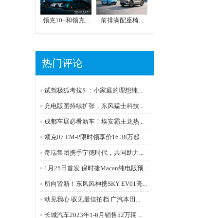
领克10+和领克...
前排满配座椅...
热门评论
试驾极狐考拉S ：小家庭的理想纯...
充电版图持续扩张，东风猛士科技...
成都车展必看新车！埃安霸王龙热...
领克07 EM-P限时领享价16.38万起...
奇瑞集团携手宁德时代，共同助力...
1月25日首发 保时捷Macan纯电版预...
所向皆新！东风风神携SKY EV01亮...
动见我心 驭见最佳拍档 广汽本田...
长城汽车2023年1-6月销售52万辆 ...