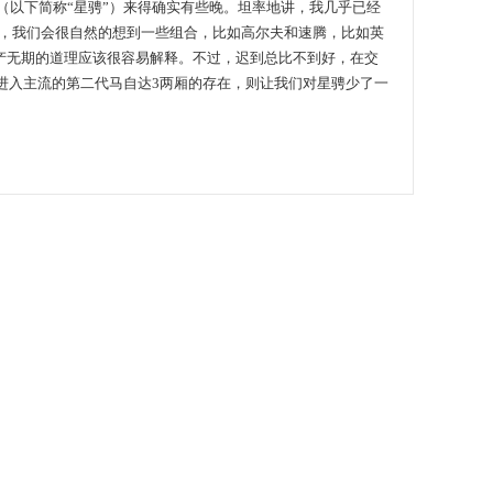
（以下简称“星骋”）来得确实有些晚。坦率地讲，我几乎已经
车，我们会很自然的想到一些组合，比如高尔夫和速腾，比如英
产无期的道理应该很容易解释。不过，迟到总比不到好，在交
进入主流的第二代马自达3两厢的存在，则让我们对星骋少了一