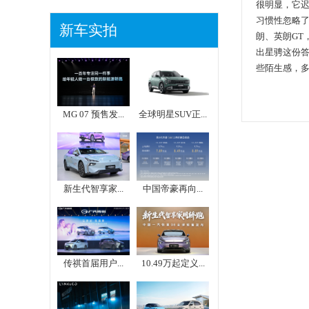
很明显，它迟
习惯性忽略
新车实拍
朗、英朗GT
出星骋这份
些陌生感，
MG 07 预售发...
全球明星SUV正...
新生代智享家...
中国帝豪再向...
传祺首届用户...
10.49万起定义...