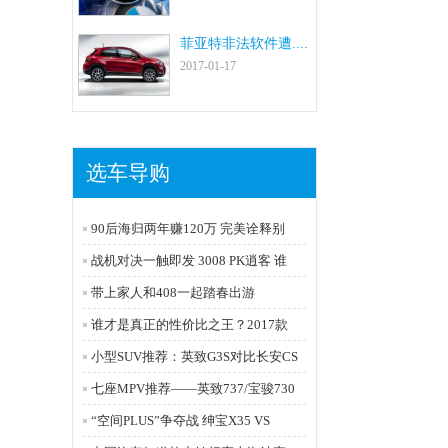
菲亚特非法软件遭....
2017-01-17
选车导购
90后海归两年赚120万 完美诠释别
战机对决一触即发 3008 PK逍客 谁
带上家人和408一起踏春出游
谁才是真正的性价比之王？2017款
小型SUV推荐：英致G3S对比长安CS
七座MPV推荐——英致737/宝骏730
“空间PLUS”争夺战 绅宝X35 VS